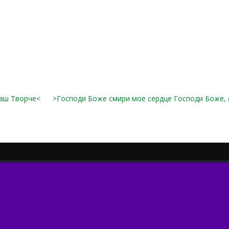
аш Творче<
>Господи Боже смири мое сердце Господи Боже, 