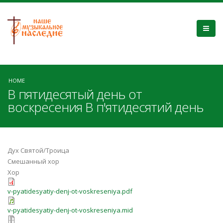
HOME
В пятидесятый день от
воскресения В п'ятидесятий день
Дух Святой/Троица
Смешанный хор
Хор
v-pyatidesyatiy-denj-ot-voskreseniya.pdf
v-pyatidesyatiy-denj-ot-voskreseniya.mid