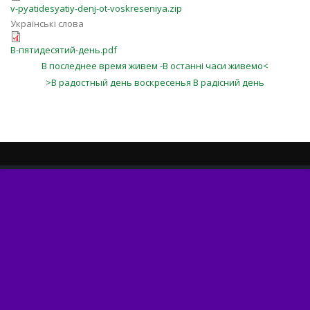
v-pyatidesyatiy-denj-ot-voskreseniya.zip
Українські слова
В-пятидесятий-день.pdf
В последнее время живем -В останні часи живемо<
>В радостный день воскресенья В радісний день