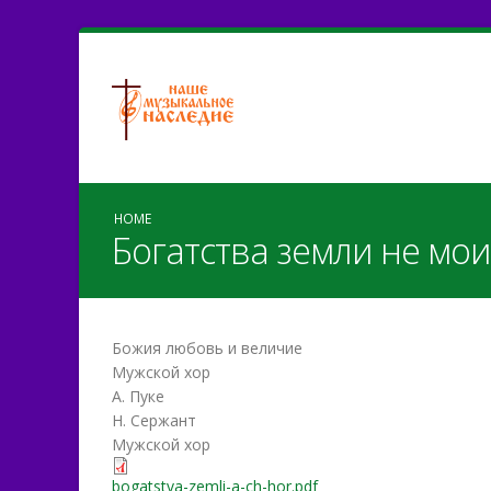
HOME
Богатства земли не мои
Божия любовь и величие
Мужской хор
А. Пуке
Н. Сержант
Мужской хор
bogatstva-zemli-a-ch-hor.pdf