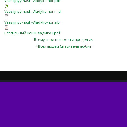
Vsesiljnyy-nash-Vladyko-hor.pdf
Vsesiljnyy-nash-Vladyko-hor.mid
Vsesiljnyy-nash-Vladyko-hor.sib
Всесильный наш Владыко+.pdf
Всему свои положены пределы<
>Всех людей Спаситель любит