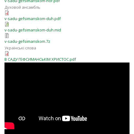
v-sadu-gefsimanskom-hor.pdf
Духовой ансамбль
v-sadu-gefsimanskom-duh.pdf
v-sadu-gefsimanskom-duh.mid
v-sadu-gefsimanskom.7z
Українські слова
В САДУ ГЕФСИМАНСЬКІМ ХРИСТОС.pdf