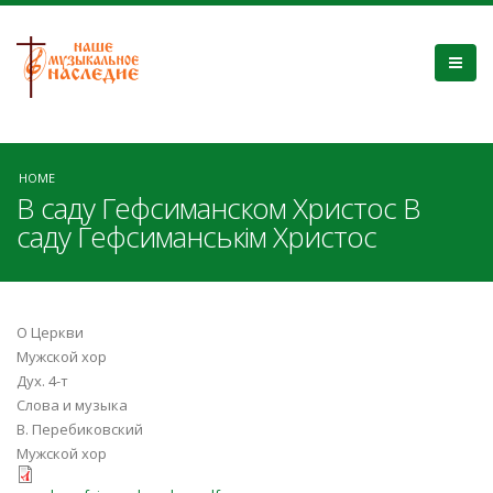
HOME
В саду Гефсиманском Христос В
саду Гефсиманськім Христос
О Церкви
Мужской хор
Дух. 4-т
Слова и музыка
В. Перебиковский
Мужской хор