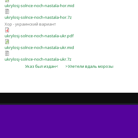
ukrylosj-solnce-noch-nastala-hor.mid
ukrylosj-solnce-noch-nastala-hor.7z
Хор - украинский вариант
ukrylosj-solnce-noch-nastala-ukr.pdf
ukrylosj-solnce-noch-nastala-ukr.mid
ukrylosj-solnce-noch-nastala-ukr.7z
Указ был издан<
>Улетели вдаль морозы