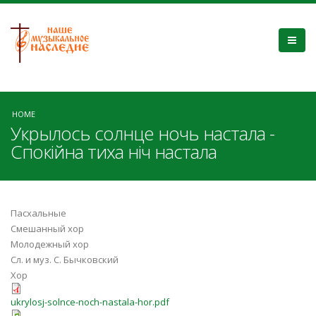
HOME
Укрылось солнце ночь настала -
Спокійна тиха ніч настала
Пасхальные
Смешанный хор
Молодежный хор
Сл. и муз. С. Бычковский
Хор
ukrylosj-solnce-noch-nastala-hor.pdf