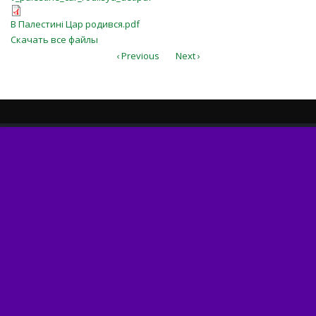
В Палестині Цар родився.pdf
В Палестині Цар родився.pdf
Скачать все файлы
‹ Previous
Next ›