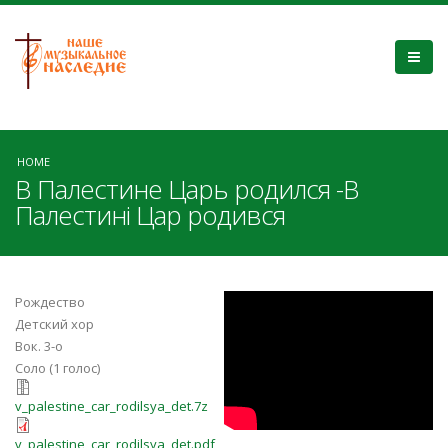
HOME
В Палестине Царь родился -В
Палестині Цар родився
В Палестине
Рождество
Детский хор
Царь родился
Вок. 3-о
Соло (1 голос)
v_palestine_car_rodilsya_det.7z
v_palestine_car_rodilsya_det.7z
v_palestine_car_rodilsya_det.pdf
v_palestine_car_rodilsya_det.pdf