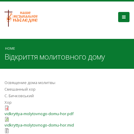
HOME
Відкриття молитовного дому
Освящение дома молитвы
Смешанный хор
С. Бичковський
Хор
vidkryttya-molytovnogo-domu-hor.pdf
vidkryttya-molytovnogo-domu-hor.mid