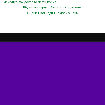
vidkryttya-molytovnogo-domu-hor.7z
Від усього серця - Детскими сердцами<
>Віднині ваш один на двох вінець