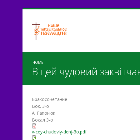
HOME
В цей чудовий заквітча
Бракосочетание
Вок. 3-о
А. Гапонюк
Вокал 3-о
v-cey-chudoviy-denj-3o.pdf