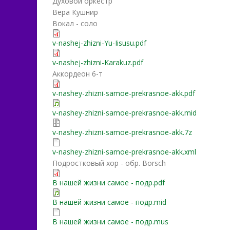
Духовой оркестр
Вера Кушнир
Вокал - соло
v-nashej-zhizni-Yu-Iisusu.pdf
v-nashej-zhizni-Karakuz.pdf
Аккордеон 6-т
v-nashey-zhizni-samoe-prekrasnoe-akk.pdf
v-nashey-zhizni-samoe-prekrasnoe-akk.mid
v-nashey-zhizni-samoe-prekrasnoe-akk.7z
v-nashey-zhizni-samoe-prekrasnoe-akk.xml
Подростковый хор - обр. Borsch
В нашей жизни самое - подр.pdf
В нашей жизни самое - подр.mid
В нашей жизни самое - подр.mus