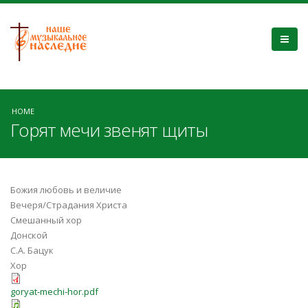
HOME
Горят мечи звенят щиты
Божия любовь и величие
Вечеря/Страдания Христа
Смешанный хор
Донской
С.А. Бацук
Хор
goryat-mechi-hor.pdf