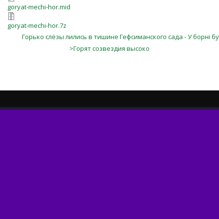
goryat-mechi-hor.mid
goryat-mechi-hor.7z
Горько слёзы лились в тишине Гефсиманского сада - У борні б
>Горят созвездия высоко