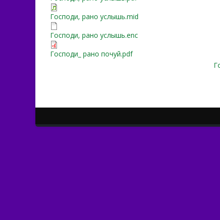
Господи, рано услышь.mid
Господи, рано услышь.enc
Господи_ рано почуй.pdf
Г