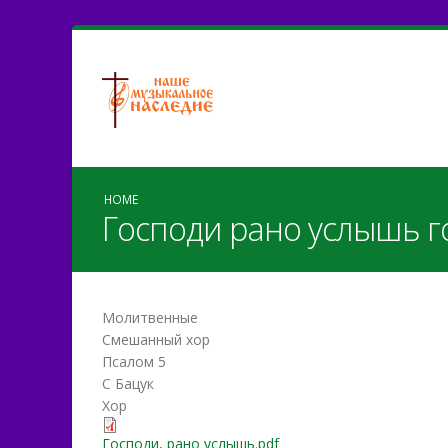
HOME
Господи рано услышь го
Молитвенные
Смешанный хор
Псалом 5
С Бацук
Хор
Господи, рано услышь.pdf