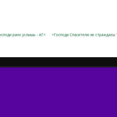
осподи рано услышь - АГ<
>Господи Спасителю як страждаєш 