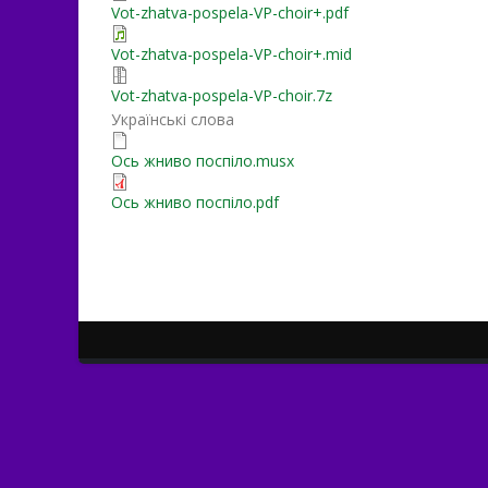
Vot-zhatva-pospela-VP-choir+.pdf
Vot-zhatva-pospela-VP-choir+.mid
Vot-zhatva-pospela-VP-choir.7z
Українські слова
Ось жниво поспіло.musx
Ось жниво поспіло.pdf