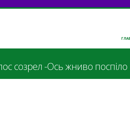
ГЛА
лос созрел -Ось жниво поспіло