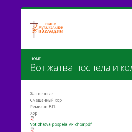
HOME
Вот жатва поспела и ко
Жатвенные
Смешанный хор
Ремизов Е.П.
Хор
Vot-zhatva-pospela-VP-choir.pdf