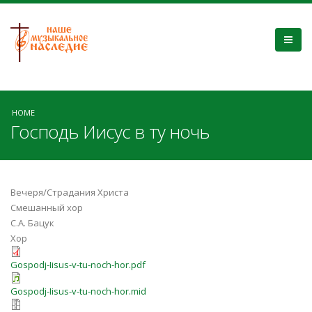
HOME
Господь Иисус в ту ночь
Вечеря/Страдания Христа
Смешанный хор
С.А. Бацук
Хор
Gospodj-Iisus-v-tu-noch-hor.pdf
Gospodj-Iisus-v-tu-noch-hor.mid