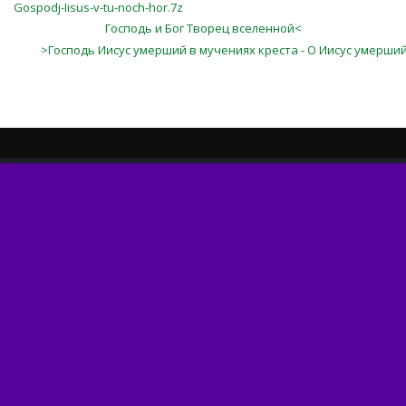
Gospodj-Iisus-v-tu-noch-hor.7z
Господь и Бог Творец вселенной<
>Господь Иисус умерший в мучениях креста - О Иисус умерший в