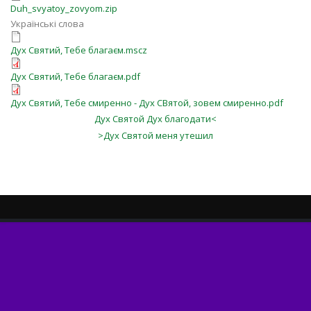
Duh_svyatoy_zovyom.zip
Українські слова
Дух Святий, Тебе благаєм.mscz
Дух Святий, Тебе благаєм.pdf
Дух Святий, Тебе смиренно - Дух СВятой, зовем смиренно.pdf
Дух Святой Дух благодати<
>Дух Святой меня утешил