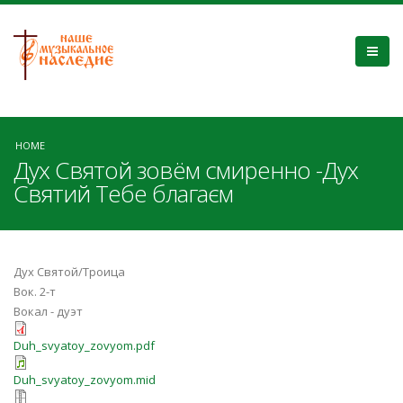
HOME
Дух Святой зовём смиренно -Дух
Святий Тебе благаєм
Дух Святой/Троица
Вок. 2-т
Вокал - дуэт
Duh_svyatoy_zovyom.pdf
Duh_svyatoy_zovyom.mid