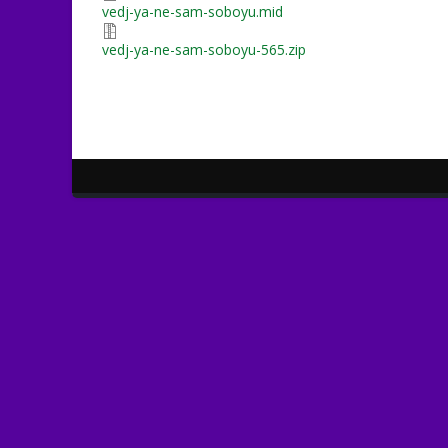
vedj-ya-ne-sam-soboyu.mid
vedj-ya-ne-sam-soboyu-565.zip