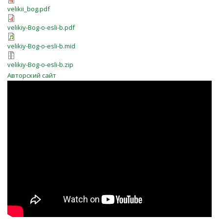
velikii_bog.pdf
velikiy-Bog-o-esli-b.pdf
velikiy-Bog-o-esli-b.mid
velikiy-Bog-o-esli-b.zip
Авторский сайт
0l_ok2ZJPEI