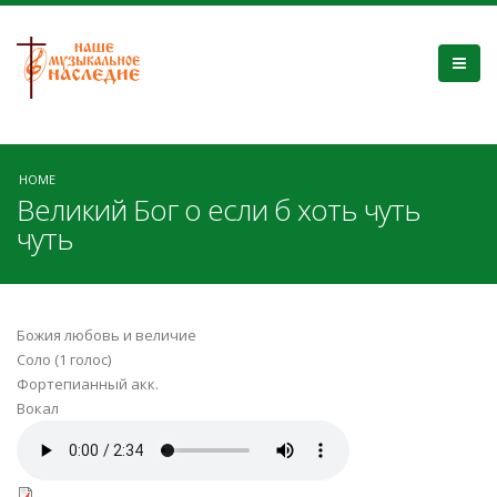
HOME
Великий Бог о если б хоть чуть
чуть
Божия любовь и величие
Соло (1 голос)
Фортепианный акк.
Вокал