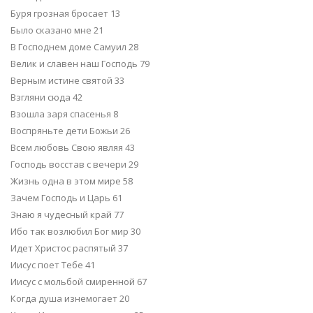
Буря грозная бросает 13
Было сказано мне 21
В Господнем доме Самуил 28
Велик и славен наш Господь 79
Верным истине святой 33
Взгляни сюда 42
Взошла заря спасенья 8
Воспряньте дети Божьи 26
Всем любовь Свою являя 43
Господь восстав с вечери 29
Жизнь одна в этом мире 58
Зачем Господь и Царь 61
Знаю я чудесный край 77
Ибо так возлюбил Бог мир 30
Идет Христос распятый 37
Иисус поет Тебе 41
Иисус с мольбой смиренной 67
Когда душа изнемогает 20