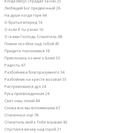
Когда Иисус страдал за нас 25
Любящий Бог предвечный 26
На душе когда горе 64
О братья вперед 14
О если б ты узнал 16
О скажи Господь Спаситель 68
Помни око Мое над тобой 45
Придите поклонимся 18
Приклонись ко мне о Боже 53
Радость 47
Разбойника благоразумного 34
Разбойник на кресте воззвал 55
Растревожился дух 24
Рука пригвожденная 24
Свет наш тихий 84
Снова все мы вспоминаем 67
Спасенных хор 78
Спаситель мой к Тебе взываю 82
Спустился вечер над горой 21