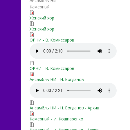
Ансамбль НИ
Камерный
vnovj_zemlya_ozhila_ssaa.
Женский хор
vnovj_zemlya_ozhila_ssaa.
Женский хор
vnov'_zemlja_ozhila.pdf
ОРНИ - В. Комиссаров
vnov'_zemlja_ozhila.mp3
vnov'_zemlja_ozhila.rar
ОРНИ - В. Комиссаров
vnov_zemlya_ozhila_P-ra.p
Ансамбль НИ - Н. Богданов
vnov_zemlya_ozhila.mp3
vnov_zemlya_ozhila.7z
Ансамбль НИ - Н. Богданов - Архив
vnov'_zemlja_ozhila_kamer
Камерный - И. Кошпаренко
vnov'_zemlja_ozhila_kamer
Камерный - И. Кошпаренко - Архив