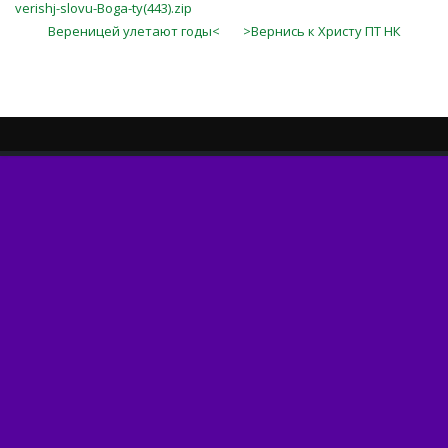
verishj-slovu-Boga-ty(443).zip
Вереницей улетают годы<
>Вернись к Христу ПТ НК