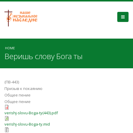
HOME
Веришь слову Бога ты
(ПВ-443)
Призыв к покаянию
Общее пение
Общее пение
verishj-slovu-Boga-ty(443).pdf
verishj-slovu-Boga-ty.mid