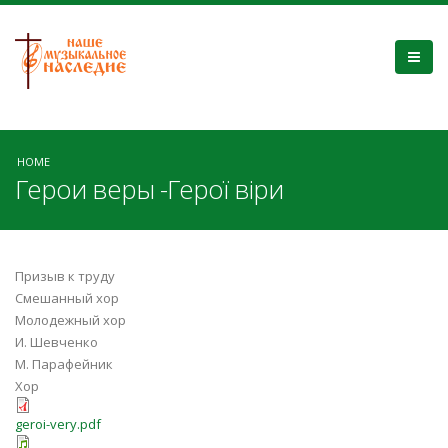
HOME
Герои веры -Герої віри
Призыв к труду
Смешанный хор
Молодежный хор
И. Шевченко
М. Парафейник
Хор
geroi-very.pdf