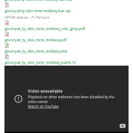
govoryat-ty-obo-mne-molilasj-kar.zip
ОРНИ, вокал - Л. Петько
govoryat_ty_obo_mne_molilasj_vok_grup.pdf
govoryat_ty_obo_mne_molilasj.pdf
govoryat_ty_obo_mne_molilasj.mid
govoryat_ty_obo_mne_molilasj_parts.7z