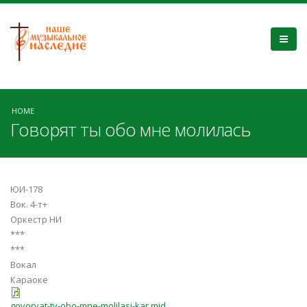
HOME
Говорят ты обо мне молилась
ЮИ-178
Вок. 4-т+
Оркестр НИ
***
***
Вокал
Караоке
govoryat-ty-obo-mne-molilasj-kar.mid