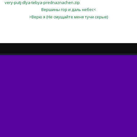
very-putj-dlya-tebya-prednaznachen.zip
Вершины гор и даль небес<
>Верю я (Не смущайте меня тучи серые)