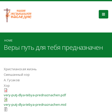
HOME
Веры путь для тебя предназначен
Христианская жизнь
Смешанный хор
А. Гусаков
Хор
very-putj-dlya-tebya-prednaznachen.pdf
very-putj-dlya-tebya-prednaznachen.mid