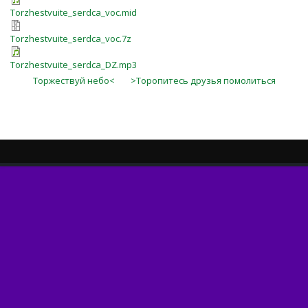
Torzhestvuite_serdca_voc.mid
Torzhestvuite_serdca_voc.7z
Torzhestvuite_serdca_DZ.mp3
Торжествуй небо<
>Торопитесь друзья помолиться