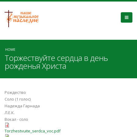
HOME
Торжествуйте сердца в день
рожденья Христа
Рождество
Соло (1 голос)
Надежда Гарнада
Л.Е.К.
Вокал - соло
Torzhestvuite_serdca_voc.pdf