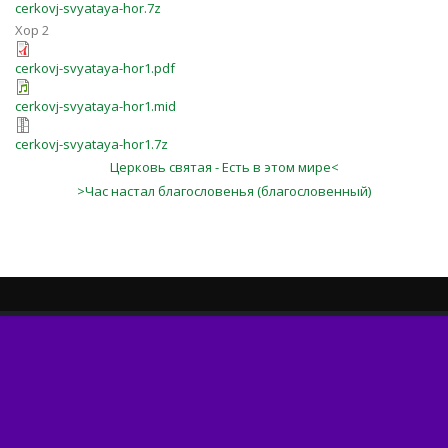
cerkovj-svyataya-hor.7z
Хор 2
cerkovj-svyataya-hor1.pdf
cerkovj-svyataya-hor1.mid
cerkovj-svyataya-hor1.7z
Церковь святая - Есть в этом мире<
>Час настал благословенья (благословенный)