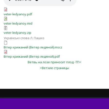
veter-ledyanoy.pdf
veter-ledyanoy.mid
veter-ledyanoy.zip
Українські слова Л. Пашко
Вітер крижаний (Ветер ледяной).mscz
Вітер крижаний (Ветер ледяной).pdf
Ветвь на лозе приносит плод -ТП<
>Ветхие страницы