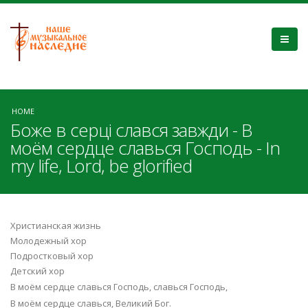
HOME
Боже в серці слався завжди - В
моём сердце славься Господь - In
my life, Lord, be glorified
Христианская жизнь
Молодежный хор
Подростковый хор
Детский хор
В моём сердце славься Господь, славься Господь,
В моём сердце славься, Великий Бог.