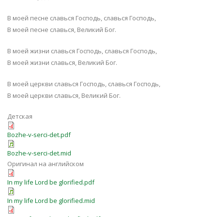
В моей песне славься Господь, славься Господь,
В моей песне славься, Великий Бог.
В моей жизни славься Господь, славься Господь,
В моей жизни славься, Великий Бог.
В моей церкви славься Господь, славься Господь,
В моей церкви славься, Великий Бог.
Детская
Bozhe-v-serci-det.pdf
Bozhe-v-serci-det.mid
Оригинал на английском
In my life Lord be glorified.pdf
In my life Lord be glorified.mid