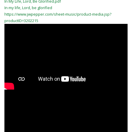
In My Life, Lord, Be Glorified.pdf
In my life, Lord, be glorified
https://www.jwpepper.com/sheet-music/product-media.jsp?
productID=3202215