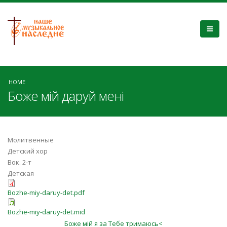
HOME
Боже мій даруй мені
Молитвенные
Детский хор
Вок. 2-т
Детская
Bozhe-miy-daruy-det.pdf
Bozhe-miy-daruy-det.mid
Боже мiй я за Тебе тримаюсь<