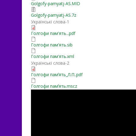
Golgofy-pamyatj-AS.MID
Golgofy-pamyatj-AS.7z
Українські слова-1
Голгофи пам'ять...pdf
Голгофи пам'ять.sib
Голгофи пам'ять.xml
Українські слова-2
Голгофи памʼять_Л.П..pdf
Голгофи памʼять.mscz
Lfd-mpsGDUE