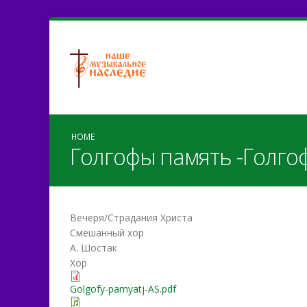
HOME
Голгофы память -Голго
Вечеря/Страдания Христа
Смешанный хор
А. Шостак
Хор
Golgofy-pamyatj-AS.pdf