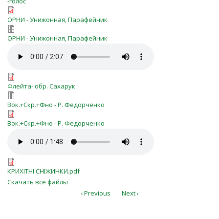
-голос
belye-snezhinki-p-ra-MXO.pdf
ОРНИ - Унижонная, Парафейник
belye-snezhinki-p-ra-MXO.7z
ОРНИ - Унижонная, Парафейник
belye-snezhinki-p-ra-MXO.mp3
belie_snezhinki_(fleyta).pdf
Флейта- обр. Сахарук
belye_snezhinki_ans.7z
Вок.+Скр.+Фно - Р. Федорченко
belye_snezhinki_ans.pdf
Вок.+Скр.+Фно - Р. Федорченко
belye_snezhinki_ans.mp3
КРИХІТНІ СНІЖИНКИ.pdf
КРИХІТНІ СНІЖИНКИ.pdf
Скачать все файлы
‹ Previous
Next ›