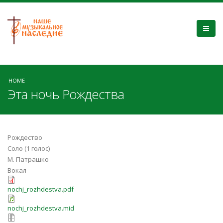
HOME
Эта ночь Рождества
Рождество
Соло (1 голос)
М. Патрашко
Вокал
nochj_rozhdestva.pdf
nochj_rozhdestva.mid