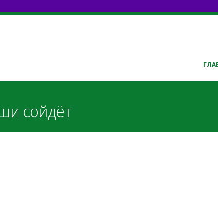
ГЛА
уши сойдёт