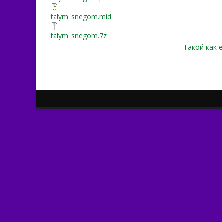
talym_snegom.mid
talym_snegom.7z
Такой как е