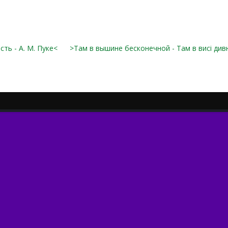
сть - А. М. Пуке<
>Там в вышине бесконечной - Там в висі дивн