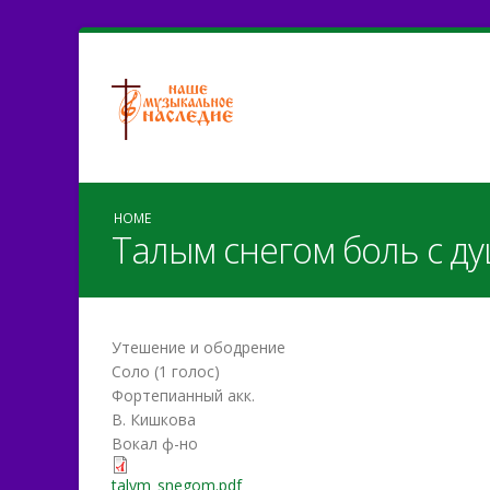
HOME
Талым снегом боль с д
Утешение и ободрение
Соло (1 голос)
Фортепианный акк.
В. Кишкова
Вокал ф-но
talym_snegom.pdf