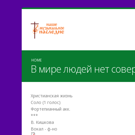
HOME
В мире людей нет сов
Христианская жизнь
Соло (1 голос)
Фортепианный акк.
***
В. Кишкова
Вокал - ф-но