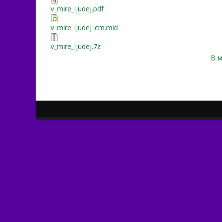
v_mire_ljudej.pdf
v_mire_ljudej_cm.mid
v_mire_ljudej.7z
В м