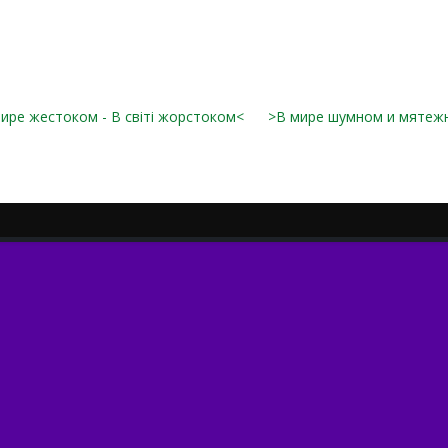
ире жестоком - В світі жорстоком<
>В мире шумном и мятеж