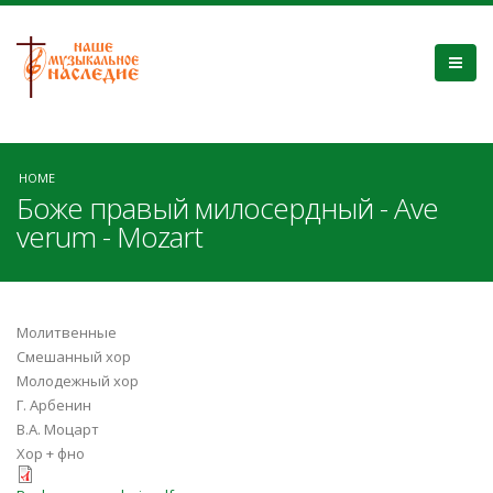
HOME
Боже правый милосердный - Ave
verum - Mozart
Молитвенные
Смешанный хор
Молодежный хор
Г. Арбенин
В.А. Моцарт
Хор + фно