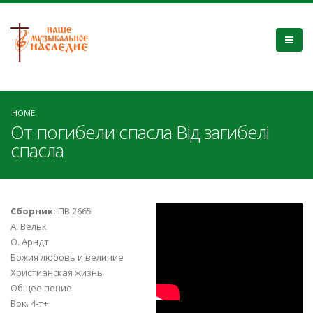
HOME
От погибели спасла Від загибелі
спасла
Группа "Ковчег" -
Сборник:
ПВ 2665
А. Вельк
Милость Божия
О. Арндт
Божия любовь и величие
Христианская жизнь
Общее пение
Вок. 4-т+