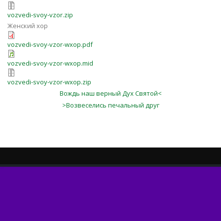
vozvedi-svoy-vzor.zip
Женский хор
vozvedi-svoy-vzor-wxop.pdf
vozvedi-svoy-vzor-wxop.mid
vozvedi-svoy-vzor-wxop.zip
Вождь наш верный Дух Святой<
>Возвеселись печальный друг