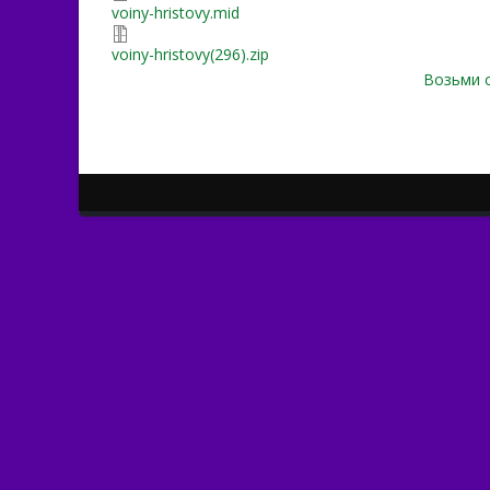
voiny-hristovy.mid
voiny-hristovy(296).zip
Возьми с