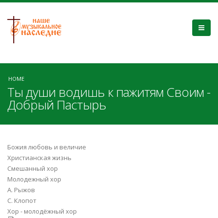
HOME
Ты души водишь к пажитям Своим -
Добрый Пастырь
Божия любовь и величие
Христианская жизнь
Смешанный хор
Молодежный хор
А. Рыжов
С. Клопот
Хор - молодёжный хор