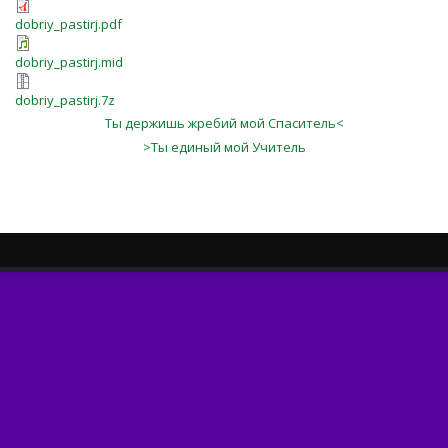
dobriy_pastirj.pdf
dobriy_pastirj.mid
dobriy_pastirj.7z
Ты держишь жребий мой Спаситель<
>Ты единый мой Учитель