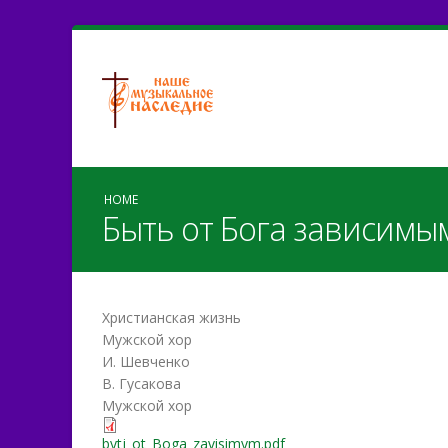
HOME
Быть от Бога зависимы
Христианская жизнь
Мужской хор
И. Шевченко
В. Гусакова
Мужской хор
bytj_ot_Boga_zavisimym.pdf