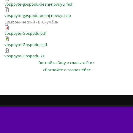
vospoyte-gospodu-pesnj-novuyu.mid
vospoyte-gospodu-pesnj-novuyu.zip
Симфонический - В. Скумбин
vospoyte-Gospodu.pdf
vospoyte-Gospodu.mid
vospoyte-Gospodu.7z
Воспойте Богу и славьте Его<
>Воспойте о славе небес