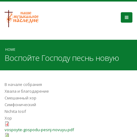
HOME
Воспойте Господу песнь новую
В начале собрания
Хвала и благодарение
Смешанный хор
Симфонический
Nichita Iosif
Хор
vospoyte-gospodu-pesnj-novuyu.pdf