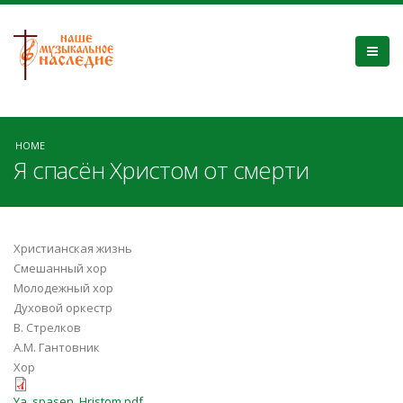
HOME
Я спасён Христом от смерти
Христианская жизнь
Смешанный хор
Молодежный хор
Духовой оркестр
В. Стрелков
А.М. Гантовник
Хор
Ya_spasen_Hristom.pdf