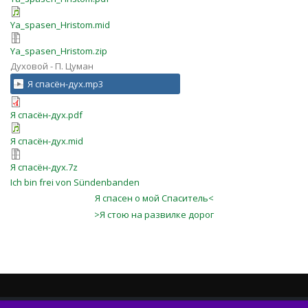
Ya_spasen_Hristom.mid
Ya_spasen_Hristom.zip
Духовой - П. Цуман
Я спасён-дух.mp3
Я спасён-дух.pdf
Я спасён-дух.mid
Я спасён-дух.7z
Ich bin frei von Sündenbanden
Я спасен о мой Спаситель<
>Я стою на развилке дорог