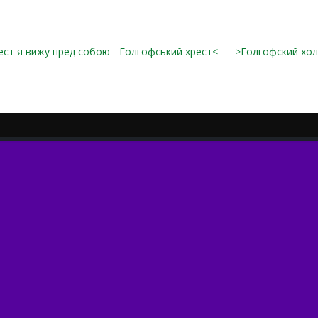
ест я вижу пред собою - Голгофський хрест<
>Голгофский хо