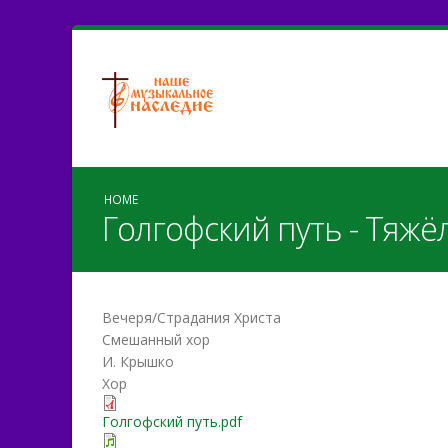
HOME
Голгофский путь - Тяжё
Вечеря/Страдания Христа
Смешанный хор
И. Крышко
Хор
Голгофский путь.pdf