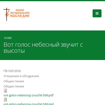
HOME
Вот голос небесный звучит с
высоты
ПВ-569 (656)
Утешение и ободрение
Общее пение
Общее пение
vot-golos-nebesnyj-zvuchit-569.pdf
vot-golos-nebesnyj-zvuchit-569.mid