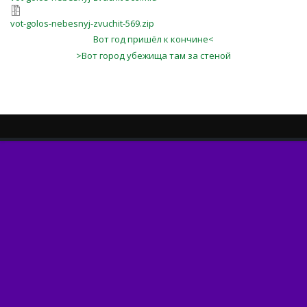
vot-golos-nebesnyj-zvuchit-569.zip
Вот год пришёл к кончине<
>Вот город убежища там за стеной