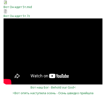
Вот Он идет 5т.mid
Вот Он идет 5т.7z
Вот Он идет
Вот наш Бог - Behold our God<
>Вот опять наступила осень - Осінь швидко прийшла