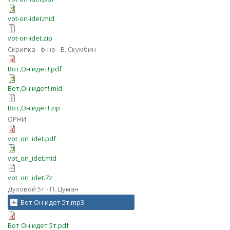
vot-on-idet.mid
vot-on-idet.zip
Скрипка - ф-но - В. Скумбин
Вот,Он идет!.pdf
Вот,Он идет!.mid
Вот,Он идет!.zip
ОРНИ
vot_on_idet.pdf
vot_on_idet.mid
vot_on_idet.7z
Духовой 5т - П. Цуман
Вот Он идет 5т.mp3
Вот Он идет 5т.pdf