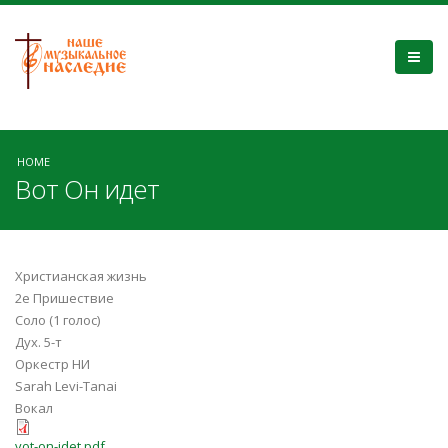
HOME
Вот Он идет
Христианская жизнь
2е Пришествие
Соло (1 голос)
Дух. 5-т
Оркестр НИ
Sarah Levi-Tanai
Вокал
vot-on-idet.pdf