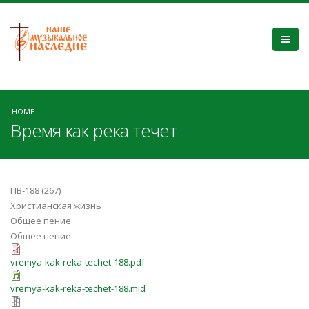
HOME
Время как река течет
ПВ-188 (267)
Христианская жизнь
Общее пение
Общее пение
vremya-kak-reka-techet-188.pdf
vremya-kak-reka-techet-188.mid