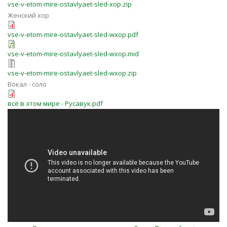
vse-v-etom-mire-ostavlyaet-sled-xop.zip
Женский хор
vse-v-etom-mire-ostavlyaet-sled-wxop.pdf
vse-v-etom-mire-ostavlyaet-sled-wxop.mid
vse-v-etom-mire-ostavlyaet-sled-wxop.zip
Вокал - соло
всё в этом мире - Русавук.pdf