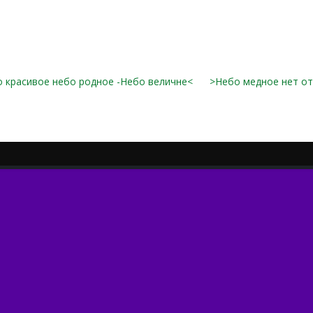
 красивое небо родное -Небо величне<
>Небо медное нет о