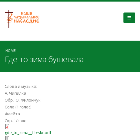
HOME
Где-то зима бушевала
Слова и музыка:
А. Чипилка
Обр. Ю. Филончук
Соло (1 голос)
Флейта
Скр. 1/соло
gde_to_zima__fl.+skr.pdf
gde_to_zima__fl.+skr.pdf