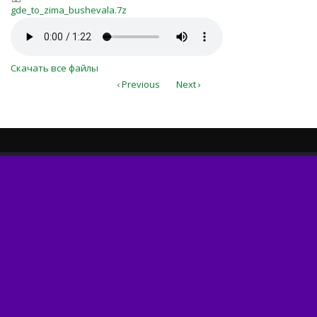
gde_to_zima_bushevala.7z
gde_to_zima_bushevala.7z
gde_to_zima_bushevala.mp3
Скачать все файлы
‹ Previous
Next ›