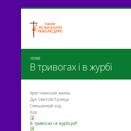
HOME
В тривогах і в журбі
Христианская жизнь
Дух Святой/Троица
Смешанный хор
Хор
В тривогах і в журбі.pdf