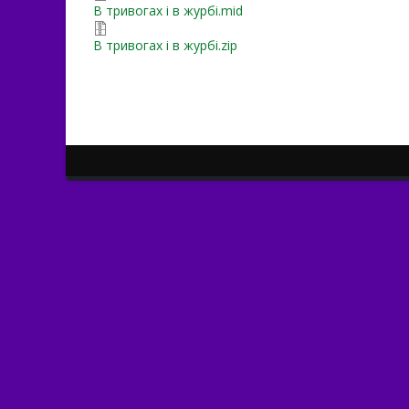
В тривогах і в журбі.mid
В тривогах і в журбі.zip