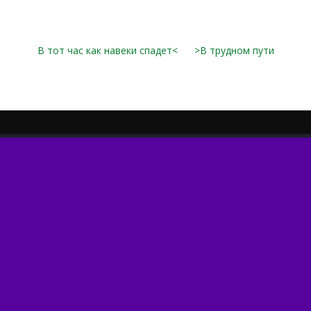
В тот час как навеки спадет<
>В трудном пути