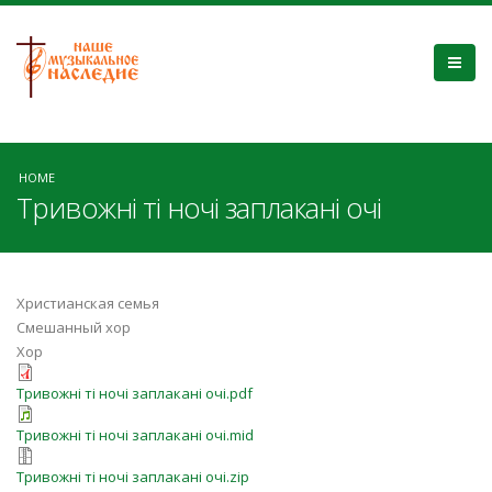
HOME
Тривожні ті ночі заплакані очі
Христианская семья
Смешанный хор
Хор
Тривожні ті ночі заплакані очі.pdf
Тривожні ті ночі заплакані очі.mid
Тривожні ті ночі заплакані очі.zip